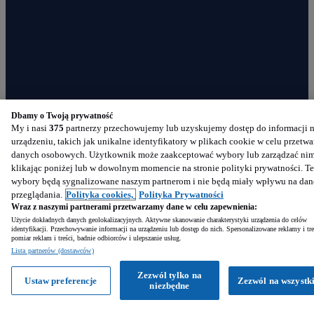
Dbamy o Twoją prywatność
My i nasi
375
partnerzy przechowujemy lub uzyskujemy dostęp do informacji 
urządzeniu, takich jak unikalne identyfikatory w plikach cookie w celu przetwa
danych osobowych. Użytkownik może zaakceptować wybory lub zarządzać nim
klikając poniżej lub w dowolnym momencie na stronie polityki prywatności. Te
wybory będą sygnalizowane naszym partnerom i nie będą miały wpływu na dan
przeglądania.
Polityka cookies,
Polityka Prywatności
Wraz z naszymi partnerami przetwarzamy dane w celu zapewnienia:
Użycie dokładnych danych geolokalizacyjnych. Aktywne skanowanie charakterystyki urządzenia do celów
identyfikacji. Przechowywanie informacji na urządzeniu lub dostęp do nich. Spersonalizowane reklamy i tre
Znajdź nas
pomiar reklam i treści, badnie odbiorców i ulepszanie usług.
Lista partnerów (dostawców)
Zezwól tylko na
Facebook
Ustaw preferencje
Zezwól na wszystk
niezbędne
Instagram